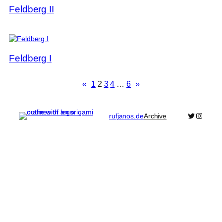
Feldberg II
Feldberg I
«
1
2
3
4
…
6
»
Bluesky
Pixelfe
rufjanos.de
Archive