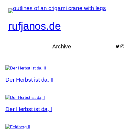
Skip
to
content
rufjanos.de
Archive
Bluesky
Pixelf
Der Herbst ist da, II
Der Herbst ist da, I